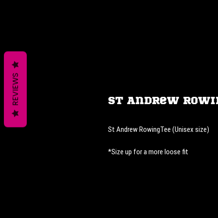
REVIEWS
St Andrew Rowi
St Andrew RowingTee (Unisex size)
*Size up for a more loose fit