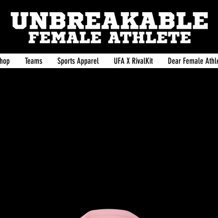
hop
Teams
Sports Apparel
UFA X RivalKit
Dear Female Athle