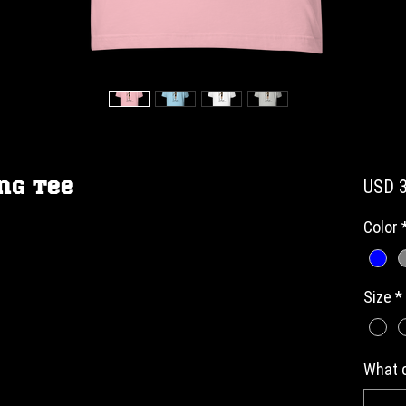
ng Tee
USD 3
Color
Size
*
What c