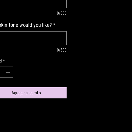
0/500
kin tone would you like?
*
0/500
d
*
Agregar al carrito