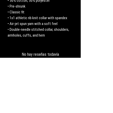
• 50% cotton, 50% polyester
• Pre-shrunk
• Classic fit
• 1x1 athletic rib knit collar with spandex
• Air-jet spun yarn with a soft feel
• Double-needle stitched collar, shoulders, 
armholes, cuffs, and hem
No hay reseñas todavía
Comparte tu opinión. Deja la primera reseña.
Dejar una reseña
CONTACT
Work with us:
UnbreakableFemaleAthlete@gmail.com