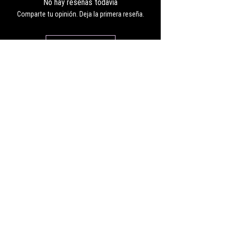
No hay reseñas todavía
Comparte tu opinión. Deja la primera reseña.
Dejar una reseña
CONTACT
Work with us:
UnbreakableFemaleAthlete@gmail.com
Questions, comments, inquiries:
ServicesUnbreakable@gmail.com
CONNECT
©2022 by Unbreakable Female Athlete, LLC.